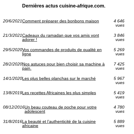
Dernières actus cuisine-afrique.com.
20/6/2021
Comment préparer des bonbons maison
4 646
vues
21/3/2021
Cadeaux du ramadan que vos amis vont
3 846
adorer !
vues
29/5/2020
Vos commandes de produits de qualité en
5 269
ligne
vues
28/2/2020
Nos astuces pour bien choisir sa machine à
7 425
pain.
vues
14/1/2020
Les plus belles planchas sur le marché
5 967
vues
13/8/2019
Les recettes Africaines les plus simples
5 419
vues
08/12/2016
Un beau couteau de poche pour votre
4 780
adolescent
vues
31/8/2016
La beauté et l’authenticité de la cuisine
5 889
africaine
vues