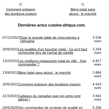
Comment préparer
Bière halal sans
des bonbons maison
alcool : le marché
Dernières actus cuisine-afrique.com.
07/12/2022
Oser la grande table de charcuteries à
3 536
l’africaine
vues
20/9/2022
Les qualités d'un boucher halal : Ce qu'il faut
3 254
rechercher lors de l'achat de viande
vues
13/2/2022
Les meilleurs restaurants halal en ville : Que
4 817
commander ?
vues
13/9/2021
Bière halal sans alcool : le marché
3 884
vues
20/6/2021
Comment préparer des bonbons maison
4 643
vues
21/3/2021
Cadeaux du ramadan que vos amis vont
3 841
adorer !
vues
29/5/2020
Vos commandes de produits de qualité en
5 266