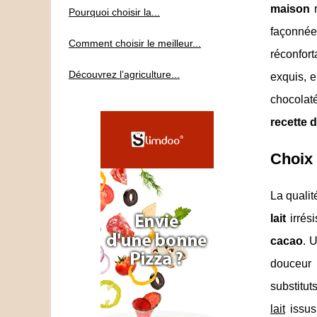
maison
r
Pourquoi choisir la...
façonné
Comment choisir le meilleur...
réconfort
Découvrez l’agriculture...
exquis, e
chocolaté
recette d
Choix 
La quali
lait
irrési
cacao
. 
douceur 
substitu
lait
issus