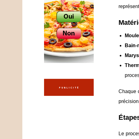
représent
Matéri
Moule 
Bain-m
Marys
Therm
proces
Chaque ou
précision
Étapes
Le proce