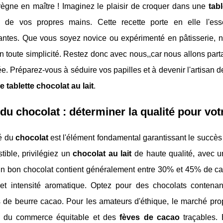
ègne en maître ! Imaginez le plaisir de croquer dans une
tab
e de vos propres mains. Cette recette porte en elle l'
antes. Que vous soyez novice ou expérimenté en pâtisserie, no
n toute simplicité. Restez donc avec nous,,car nous allons parta
e. Préparez-vous à séduire vos papilles et à devenir l'artisan d
e tablette chocolat au lait
.
du chocolat : déterminer la qualité pour votr
té du
chocolat
est l'élément fondamental garantissant le succès
stible, privilégiez un
chocolat au lait
de haute qualité, avec u
Un bon chocolat contient généralement entre 30% et 45% de cacao
et intensité aromatique. Optez pour des chocolats contenan
ts de beurre cacao. Pour les amateurs d'éthique, le marché p
 du commerce équitable et des
fèves de cacao
traçables.