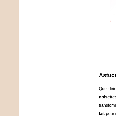
Astuce
Que diri
noisette
transform
lait
pour 