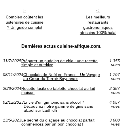
Combien coûtent les
Les meilleurs
ustensiles de cuisine
restaurants
? Un guide complet
gastronomiques
africains 100% halal
Dernières actus cuisine-afrique.com.
31/7/2025
Préparer un pudding de chia : une recette
1 355
simple et nutritive
vues
08/11/2024
Chocolats de Noël en France : Un Voyage
1 797
au Cœur du Terroir Bayonnais
vues
20/8/2024
Recette facile de tablette chocolat au lait
2 387
maison
vues
02/12/2023
Envie d'un gin tonic sans alcool ?
4 057
Découvrez notre gamme de gins sans
vues
alcool sur Ladhidh
13/5/2023
Le secret du glaçage au chocolat parfait:
3 608
commencez par un bon chocolat !
vues