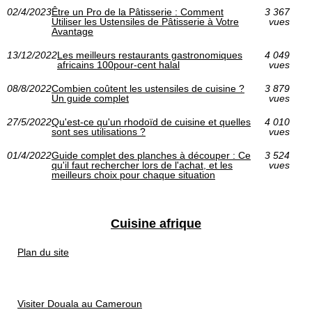
02/4/2023
Être un Pro de la Pâtisserie : Comment
3 367
Utiliser les Ustensiles de Pâtisserie à Votre
vues
Avantage
13/12/2022
Les meilleurs restaurants gastronomiques
4 049
africains 100pour-cent halal
vues
08/8/2022
Combien coûtent les ustensiles de cuisine ?
3 879
Un guide complet
vues
27/5/2022
Qu'est-ce qu'un rhodoïd de cuisine et quelles
4 010
sont ses utilisations ?
vues
01/4/2022
Guide complet des planches à découper : Ce
3 524
qu'il faut rechercher lors de l'achat, et les
vues
meilleurs choix pour chaque situation
Cuisine afrique
Plan du site
Visiter Douala au Cameroun