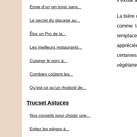
Il existe
Envie d'un gin tonic sans...
La bière 
Le secret du glaçage au...
comme la
Être un Pro de la...
remplacen
apprécié
Les meilleurs restaurants...
certaine
Cuisiner le porc à...
végétarie
Combien coûtent les...
Qu'est-ce qu'un rhodoïd de...
Trucset Astuces
Nos conseils pour choisir une...
Evitez les pièges à...