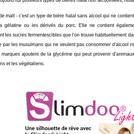
 aujourd'hui plusieurs types de bières halal non alcoolisées, no
de malt - c'est un type de bière halal sans alcool qui ne contie
 gélatine ou les dérivés du porc. Elle ne contient égaleme
t les sucres fermentescibles que l'on trouve habituellement da
e par les musulmans qui ne veulent pas consommer d'alcool m
s marques ajoutent de la glycérine qui peut provenir d'anima
ns et les végétaliens.