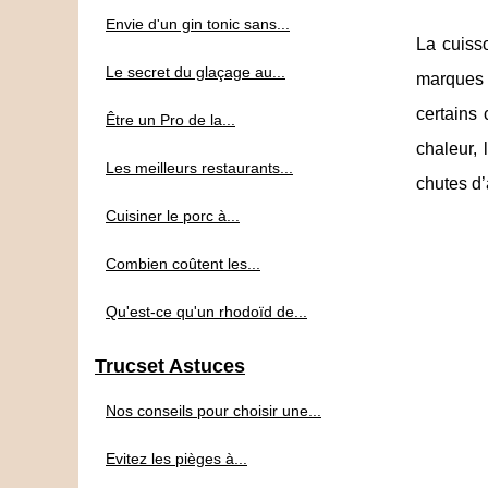
Envie d'un gin tonic sans...
La cuisso
Le secret du glaçage au...
marques d
certains 
Être un Pro de la...
chaleur, 
Les meilleurs restaurants...
chutes d’
Cuisiner le porc à...
Combien coûtent les...
Qu'est-ce qu'un rhodoïd de...
Trucset Astuces
Nos conseils pour choisir une...
Evitez les pièges à...