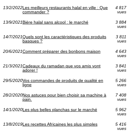
13/2/2022
Les meilleurs restaurants halal en ville : Que
4 817
commander ?
vues
13/9/2021
Bière halal sans alcool : le marché
3 884
vues
14/7/2021
Quels sont les caractéristiques des produits
3 811
basques ?
vues
20/6/2021
Comment préparer des bonbons maison
4 643
vues
21/3/2021
Cadeaux du ramadan que vos amis vont
3 841
adorer !
vues
29/5/2020
Vos commandes de produits de qualité en
5 266
ligne
vues
28/2/2020
Nos astuces pour bien choisir sa machine à
7 408
pain.
vues
14/1/2020
Les plus belles planchas sur le marché
5 962
vues
13/8/2019
Les recettes Africaines les plus simples
5 416
vues