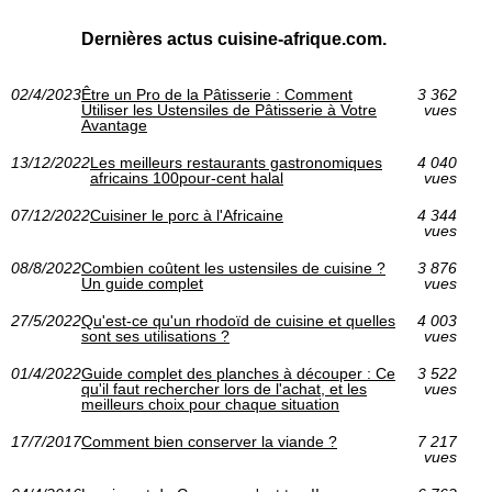
Dernières actus cuisine-afrique.com.
02/4/2023
Être un Pro de la Pâtisserie : Comment
3 362
Utiliser les Ustensiles de Pâtisserie à Votre
vues
Avantage
13/12/2022
Les meilleurs restaurants gastronomiques
4 040
africains 100pour-cent halal
vues
07/12/2022
Cuisiner le porc à l'Africaine
4 344
vues
08/8/2022
Combien coûtent les ustensiles de cuisine ?
3 876
Un guide complet
vues
27/5/2022
Qu'est-ce qu'un rhodoïd de cuisine et quelles
4 003
sont ses utilisations ?
vues
01/4/2022
Guide complet des planches à découper : Ce
3 522
qu'il faut rechercher lors de l'achat, et les
vues
meilleurs choix pour chaque situation
17/7/2017
Comment bien conserver la viande ?
7 217
vues