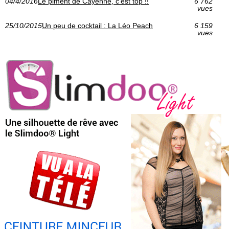
04/4/2016
Le piment de Cayenne, c'est top !!
6 762
vues
25/10/2015
Un peu de cocktail : La Léo Peach
6 159
vues