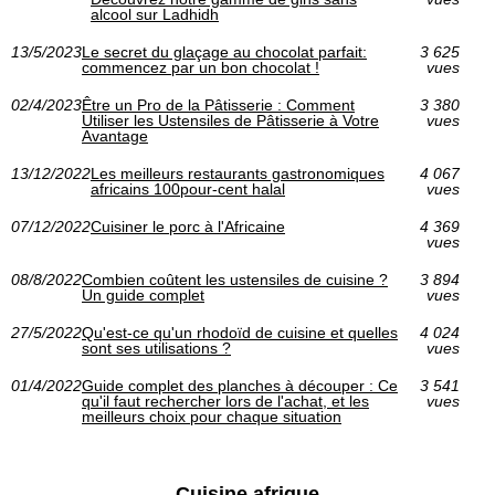
alcool sur Ladhidh
13/5/2023
Le secret du glaçage au chocolat parfait:
3 625
commencez par un bon chocolat !
vues
02/4/2023
Être un Pro de la Pâtisserie : Comment
3 380
Utiliser les Ustensiles de Pâtisserie à Votre
vues
Avantage
13/12/2022
Les meilleurs restaurants gastronomiques
4 067
africains 100pour-cent halal
vues
07/12/2022
Cuisiner le porc à l'Africaine
4 369
vues
08/8/2022
Combien coûtent les ustensiles de cuisine ?
3 894
Un guide complet
vues
27/5/2022
Qu'est-ce qu'un rhodoïd de cuisine et quelles
4 024
sont ses utilisations ?
vues
01/4/2022
Guide complet des planches à découper : Ce
3 541
qu'il faut rechercher lors de l'achat, et les
vues
meilleurs choix pour chaque situation
Cuisine afrique